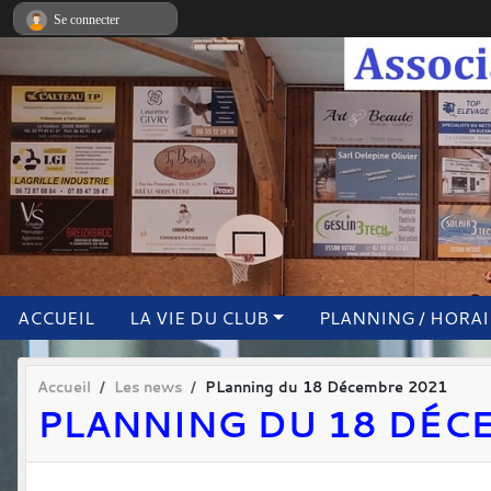
Panneau de gestion des cookies
Se connecter
ACCUEIL
LA VIE DU CLUB
PLANNING / HORA
Accueil
Les news
PLanning du 18 Décembre 2021
PLANNING DU 18 DÉC