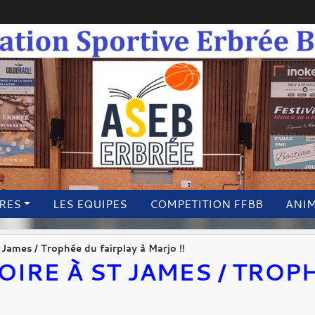
IRES
LES EQUIPES
COMPETITION FFBB
ANI
t James / Trophée du fairplay à Marjo !!
TOIRE À ST JAMES / TROP