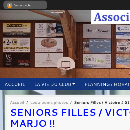
Panneau de gestion des cookies
Se connecter
ACCUEIL
LA VIE DU CLUB
PLANNING / HORA
Accueil
Les albums photos
Seniors Filles / Victoire à S
SENIORS FILLES / VIC
MARJO !!