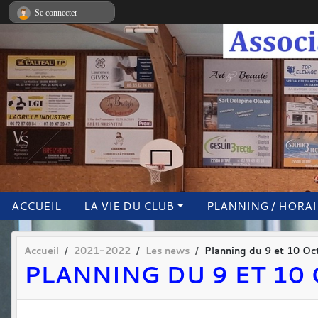
Panneau de gestion des cookies
Se connecter
ACCUEIL
LA VIE DU CLUB
PLANNING / HORA
Accueil
2021-2022
Les news
Planning du 9 et 10 O
PLANNING DU 9 ET 10