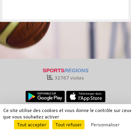
SPORTS
REGIONS
32767
visites
Ce site utilise des cookies et vous donne le contrôle sur ceu
Charte cookies
Gestion des cookies
que vous souhaitez activer
Informations légales
Signaler un contenu inapproprié
Envie de participer ?
Tout accepter
Tout refuser
Personnaliser
Connexion