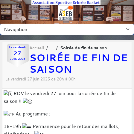
Panneau de gestion des cookies
Le
vendredi
Accueil
Soirée de fin de saison
27
SOIRÉE DE FIN DE
JUIN
2025
SAISON
Le
vendredi
27
juin
2025
de 20h à 00h
RDV le vendredi 27 juin pour la soirée de fin de
saison !!
Au programme :
18-19h
Permanence pour le retour des maillots,