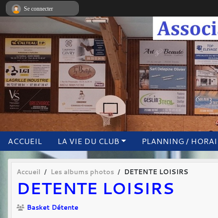
Panneau de gestion des cookies
Se connecter
ACCUEIL
LA VIE DU CLUB
PLANNING / HORA
Accueil
Les albums photos
DETENTE LOISIRS
DETENTE LOISIRS
Basket Détente